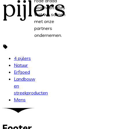
pijlers
rode draad
doorheen alles
wat we samen
met onze
partners
ondernemen.
4 pijlers
Natuur
Erfgoed
Landbouw
en
streekproducten
Mens
Footer