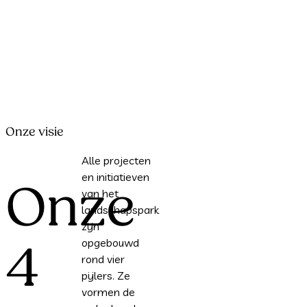
Onze visie
Alle projecten
en initiatieven
Onze
van het
landschapspark
zijn
opgebouwd
4
rond vier
pijlers. Ze
vormen de