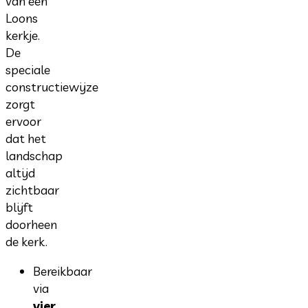
van een
Loons
kerkje.
De
speciale
constructiewijze
zorgt
ervoor
dat het
landschap
altijd
zichtbaar
blijft
doorheen
de kerk.
Bereikbaar
via
vier