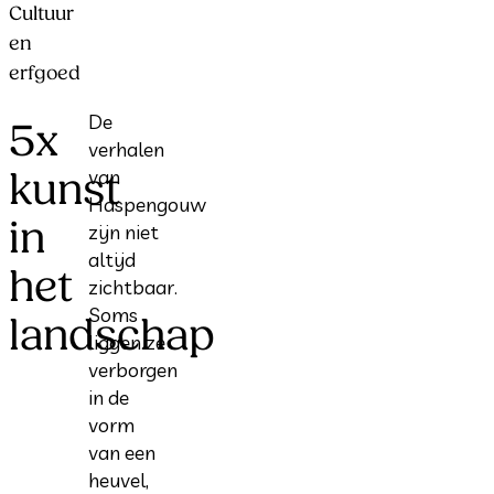
Cultuur
en
erfgoed
De
5x
verhalen
kunst
van
Haspengouw
in
zijn niet
altijd
het
zichtbaar.
Soms
landschap
liggen ze
verborgen
in de
vorm
van een
heuvel,