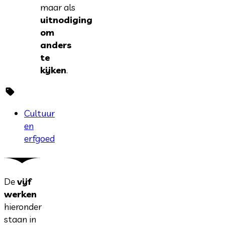
maar als
uitnodiging
om
anders
te
kijken
.
Cultuur
en
erfgoed
De
vijf
werken
hieronder
staan in