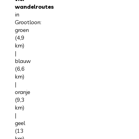
wandelroutes
in
Grootloon:
groen
(4,9
km)
|
blauw
(6,6
km)
|
oranje
(9,3
km)
|
geel
(13
km).