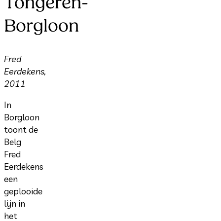
Tongeren-
Borgloon
Fred
Eerdekens,
2011
In
Borgloon
toont de
Belg
Fred
Eerdekens
een
geplooide
lijn in
het