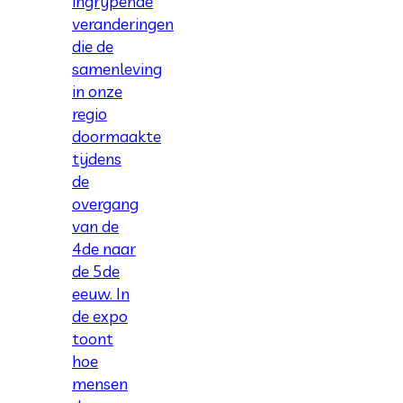
ingrijpende
veranderingen
die de
samenleving
in onze
regio
doormaakte
tijdens
de
overgang
van de
4de naar
de 5de
eeuw. In
de expo
toont
hoe
mensen