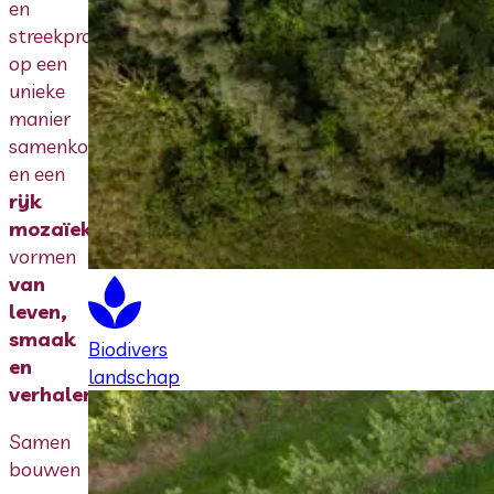
en
streekproducten
op een
unieke
manier
samenkomen
en een
rijk
mozaïek
vormen
van
leven,
smaak
Biodivers
en
landschap
verhalen
.
Samen
bouwen