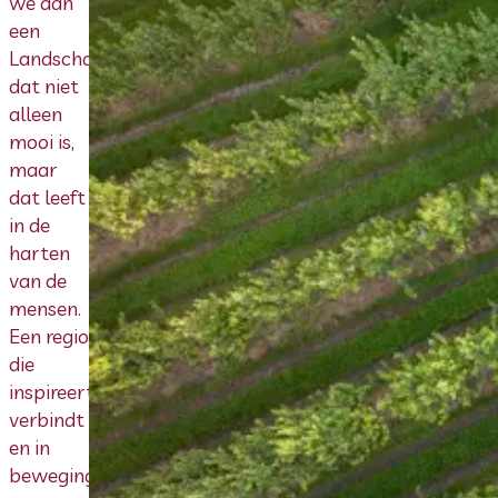
we aan
een
Landschapspark
dat niet
alleen
mooi is,
maar
dat leeft
in de
harten
van de
mensen.
Een regio
die
inspireert,
verbindt
en in
beweging