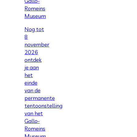
Gallo-
Romeins
Museum
Nog tot
8
november
2026
ontdek
je aan
het
einde
van de
permanente
tentoonstelling
van het
Gallo-
Romeins
Museum