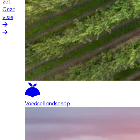
zet.
Onze
visie
Voedsellandschap