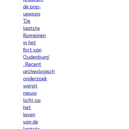
de pop-
upexpo
‘De
laatste
Romeinen
in het
fort van
Oudenburg’
. Recent
archeologisch
onderzoek
werpt
nieuw
licht op
het
leven
van de
laatste