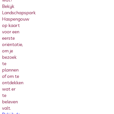
Bekijk
Landschapspark
Haspengouw
op kaart
voor een
eerste
oriëntatie,
om je
bezoek
te
plannen
of om te
ontdekken
wat er
te
beleven
valt.