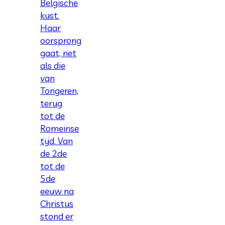
Belgische
kust.
Haar
oorsprong
gaat, net
als die
van
Tongeren,
terug
tot de
Romeinse
tijd. Van
de 2de
tot de
5de
eeuw na
Christus
stond er