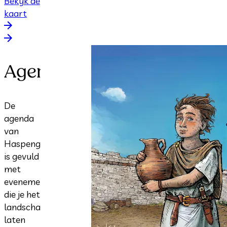
Bekijk de
kaart
Agenda
De
agenda
van
Haspengouw
is gevuld
met
evenementen
die je het
landschap
laten