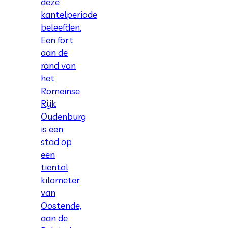
deze
kantelperiode
beleefden.
Een fort
aan de
rand van
het
Romeinse
Rijk
Oudenburg
is een
stad op
een
tiental
kilometer
van
Oostende,
aan de