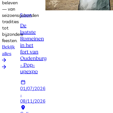
beleven
— van
Event
seizoensgebonden
tradities
De
tot
laatste
bijzondere
Romeinen
feesten.
in het
Bekijk
fort van
alles
Oudenburg
- Pop-
upexpo
01/07/2026
-
08/11/2026