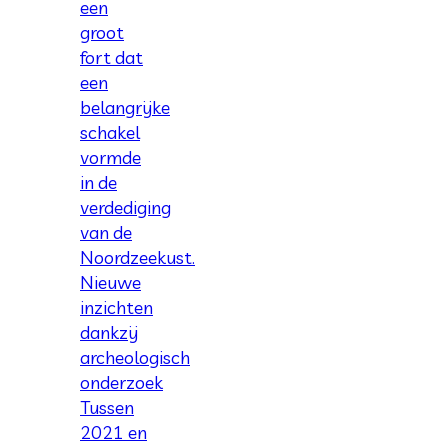
een
groot
fort dat
een
belangrijke
schakel
vormde
in de
verdediging
van de
Noordzeekust.
Nieuwe
inzichten
dankzij
archeologisch
onderzoek
Tussen
2021 en