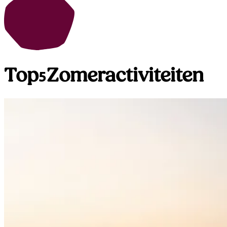
Top
Zomeractiviteiten
5