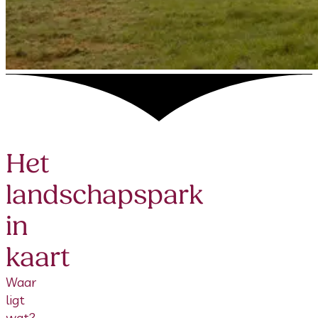
Het
landschapspark
in
kaart
Waar
ligt
wat?