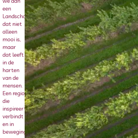
we aan
een
Landschapspark
dat niet
alleen
mooi is,
maar
dat leeft
in de
harten
van de
mensen.
Een regio
die
inspireert,
verbindt
en in
beweging