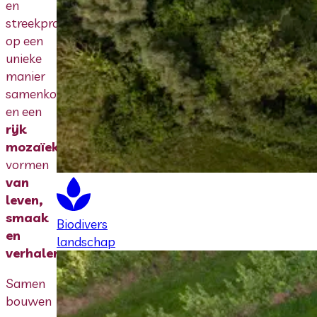
en
streekproducten
op een
unieke
manier
samenkomen
en een
rijk
mozaïek
vormen
van
leven,
smaak
Biodivers
en
landschap
verhalen
.
Samen
bouwen