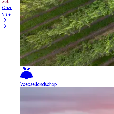
zet.
Onze
visie
Voedsellandschap