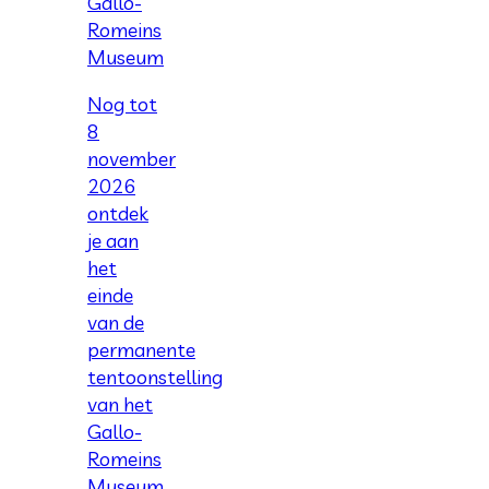
Gallo-
Romeins
Museum
Nog tot
8
november
2026
ontdek
je aan
het
einde
van de
permanente
tentoonstelling
van het
Gallo-
Romeins
Museum