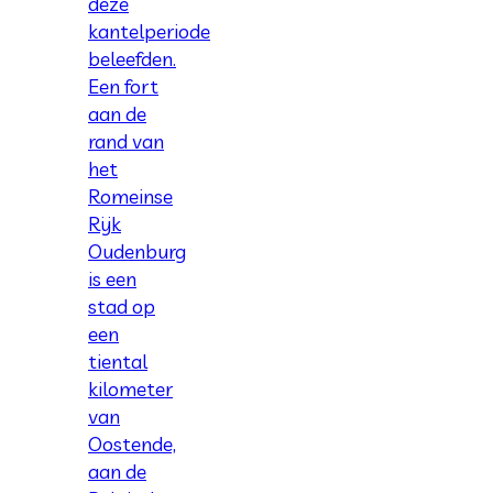
deze
kantelperiode
beleefden.
Een fort
aan de
rand van
het
Romeinse
Rijk
Oudenburg
is een
stad op
een
tiental
kilometer
van
Oostende,
aan de