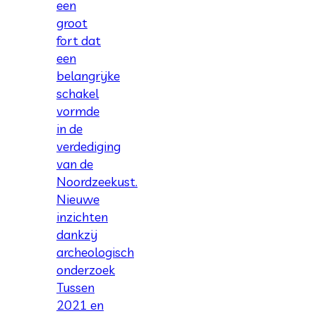
een
groot
fort dat
een
belangrijke
schakel
vormde
in de
verdediging
van de
Noordzeekust.
Nieuwe
inzichten
dankzij
archeologisch
onderzoek
Tussen
2021 en