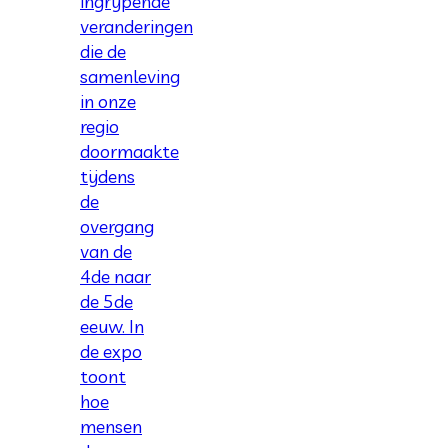
ingrijpende
veranderingen
die de
samenleving
in onze
regio
doormaakte
tijdens
de
overgang
van de
4de naar
de 5de
eeuw. In
de expo
toont
hoe
mensen