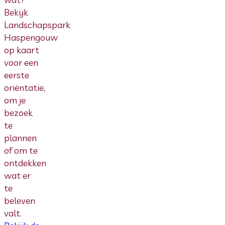
Bekijk
Landschapspark
Haspengouw
op kaart
voor een
eerste
oriëntatie,
om je
bezoek
te
plannen
of om te
ontdekken
wat er
te
beleven
valt.