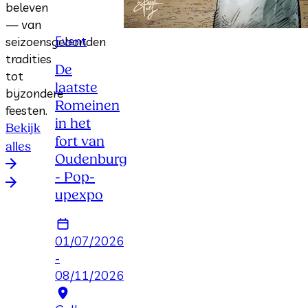
beleven
— van
Event
seizoensgebonden
tradities
De
tot
laatste
bijzondere
Romeinen
feesten.
in het
Bekijk
fort van
alles
Oudenburg
- Pop-
upexpo
01/07/2026
-
08/11/2026