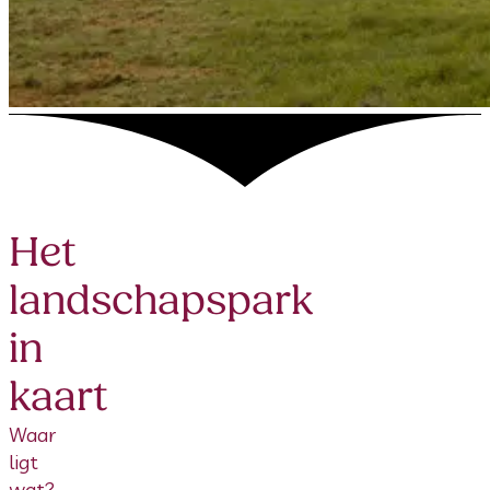
Het
landschapspark
in
kaart
Waar
ligt
wat?