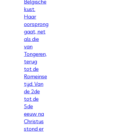
Belgische
kust.
Haar
oorsprong
gaat, net
als die
van
Tongeren,
terug
tot de
Romeinse
tijd. Van
de 2de
tot de
5de
eeuw na
Christus
stond er