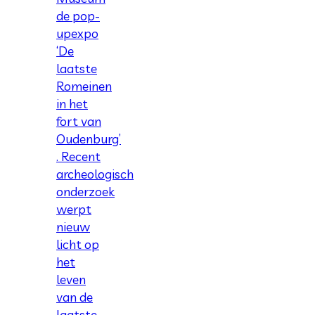
de pop-
upexpo
‘De
laatste
Romeinen
in het
fort van
Oudenburg’
. Recent
archeologisch
onderzoek
werpt
nieuw
licht op
het
leven
van de
laatste