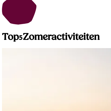
Top
Zomeractiviteiten
5