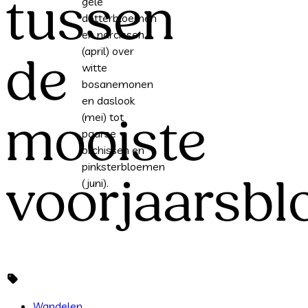
tussen
gele
dotterbloemen
en narcissen
(april) over
de
witte
bosanemonen
en daslook
(mei) tot
mooiste
paarse
orchissen en
pinksterbloemen
voorjaarsbl
(juni).
Wandelen