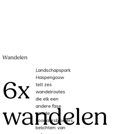
Wandelen
Landschapspark
Haspengouw
6x
telt zes
wandelroutes
die elk een
andere fase
wandelen
van de
voorjaarsbloeiers
belichten: van