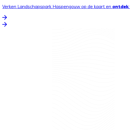
Verken Landschapspark Haspengouw op de kaart en
ontdek 