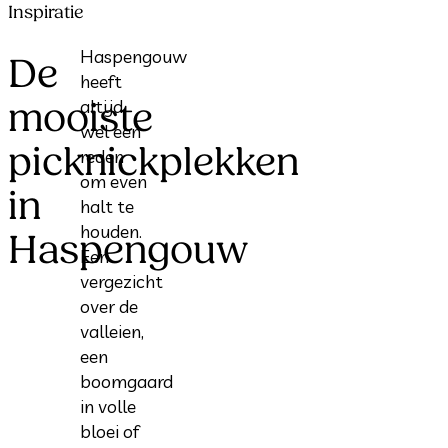
Inspiratie
Haspengouw
De
heeft
mooiste
altijd
wel een
picknickplekken
reden
om even
in
halt te
houden.
Haspengouw
Een
vergezicht
over de
valleien,
een
boomgaard
in volle
bloei of