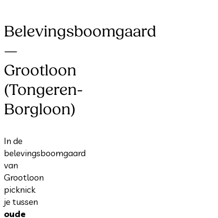
Belevingsboomgaard
—
Grootloon
(Tongeren-
Borgloon)
In de
belevingsboomgaard
van
Grootloon
picknick
je tussen
oude