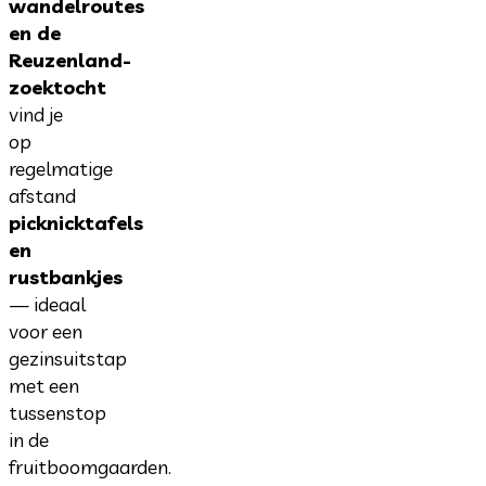
wandelroutes
en de
Reuzenland-
zoektocht
vind je
op
regelmatige
afstand
picknicktafels
en
rustbankjes
— ideaal
voor een
gezinsuitstap
met een
tussenstop
in de
fruitboomgaarden.