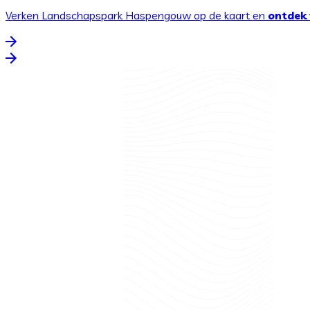
Verken Landschapspark Haspengouw op de kaart en
ontdek 