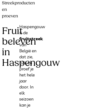
Streekproducten
en
proeven
Haspengouw
Fruit
is de
beleven
fruitstreek
van
in
België en
dat zie,
Haspengouw
ruik en
proef je
het hele
jaar
door. In
elk
seizoen
kan je