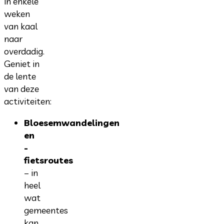
in enkele
weken
van kaal
naar
overdadig.
Geniet in
de lente
van deze
activiteiten:
Bloesemwandelingen
en
-
fietsroutes
– in
heel
wat
gemeentes
kan