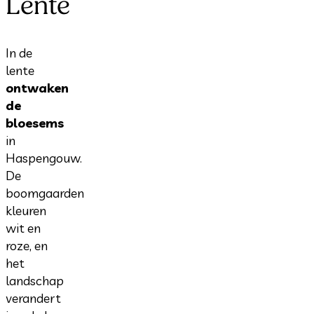
Lente
In de
lente
ontwaken
de
bloesems
in
Haspengouw.
De
boomgaarden
kleuren
wit en
roze, en
het
landschap
verandert