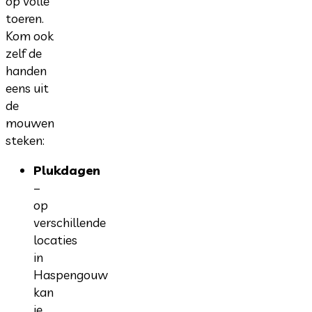
op volle
toeren.
Kom ook
zelf de
handen
eens uit
de
mouwen
steken:
Plukdagen
–
op
verschillende
locaties
in
Haspengouw
kan
je