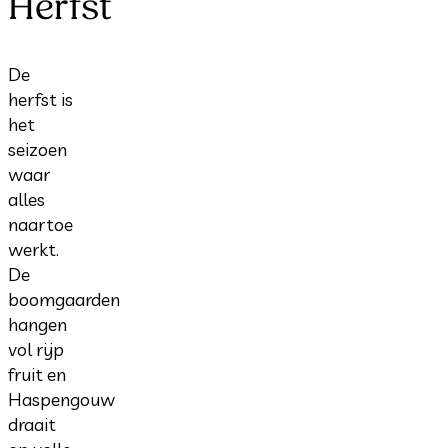
Herfst
De
herfst is
het
seizoen
waar
alles
naartoe
werkt.
De
boomgaarden
hangen
vol rijp
fruit en
Haspengouw
draait