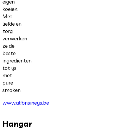
eigen
koeien.
Met
liefde en
zorg
verwerken
ze de
beste
ingrediënten
tot ijs
met
pure
smaken.
www.alfonsineijs.be
Hangar