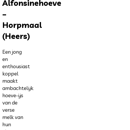
Alfonsinehoeve
–
Horpmaal
(Heers)
Een jong
en
enthousiast
koppel
maakt
ambachtelijk
hoeve-ijs
van de
verse
melk van
hun