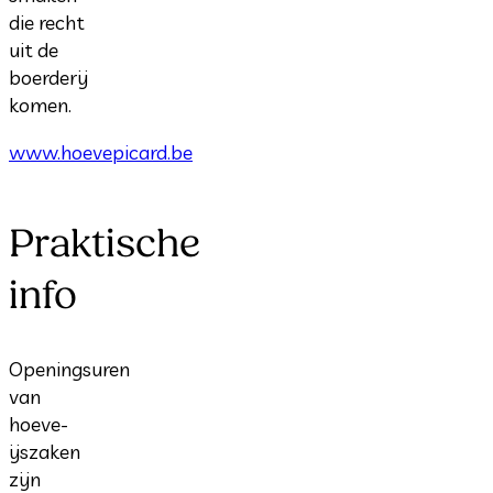
die recht
uit de
boerderij
komen.
www.hoevepicard.be
Praktische
info
Openingsuren
van
hoeve-
ijszaken
zijn