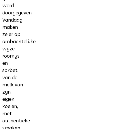
werd
doorgegeven.
Vandaag
maken
ze er op
ambachtelijke
wijze
roomijs
en
sorbet
van de
melk van
zijn
eigen
koeien,
met
authentieke
smaken