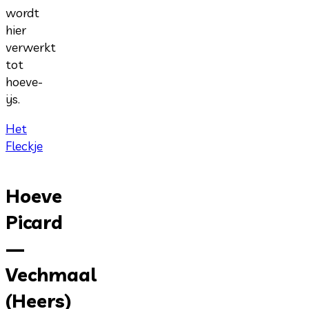
wordt
hier
verwerkt
tot
hoeve-
ijs.
Het
Fleckje
Hoeve
Picard
—
Vechmaal
(Heers)