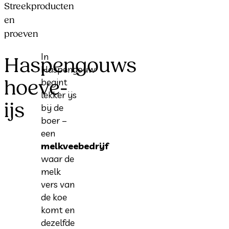
Streekproducten
en
proeven
In
Haspengouws
Haspengouw
hoeve-
begint
lekker ijs
ijs
bij de
boer –
een
melkveebedrijf
waar de
melk
vers van
de koe
komt en
dezelfde