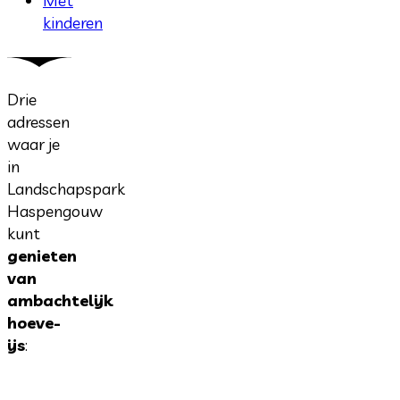
Met
kinderen
Drie
adressen
waar je
in
Landschapspark
Haspengouw
kunt
genieten
van
ambachtelijk
hoeve-
ijs
: