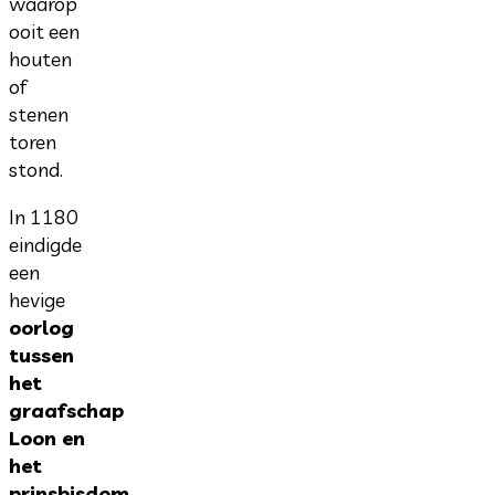
waarop
ooit een
houten
of
stenen
toren
stond.
In 1180
eindigde
een
hevige
oorlog
tussen
het
graafschap
Loon en
het
prinsbisdom