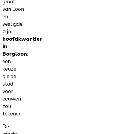
graaf
van Loon
en
vestigde
zijn
hoofdkwartier
in
Borgloon
:
een
keuze
die de
stad
voor
eeuwen
zou
tekenen.
De
macht