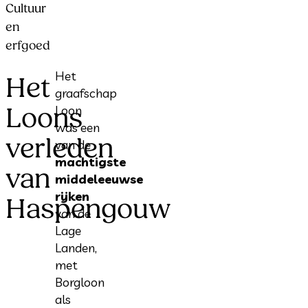
Cultuur
en
erfgoed
Het
Het
graafschap
Loons
Loon
was een
verleden
van de
machtigste
van
middeleeuwse
rijken
Haspengouw
van de
Lage
Landen,
met
Borgloon
als