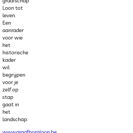
graafschap
Loon tot
leven.
Een
aanrader
voor wie
het
historische
kader
wil
begrijpen
voor je
zelf op
stap
gaat in
het
landschap.
www.graafborgloon.be