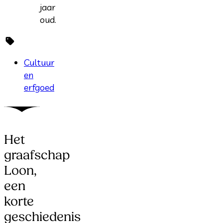
jaar
oud.
Cultuur
en
erfgoed
Het
graafschap
Loon,
een
korte
geschiedenis