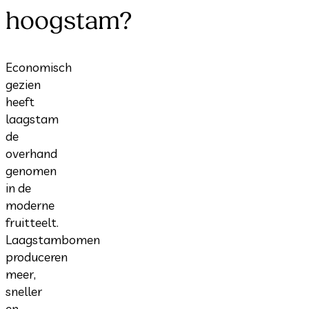
hoogstam?
Economisch
gezien
heeft
laagstam
de
overhand
genomen
in de
moderne
fruitteelt.
Laagstambomen
produceren
meer,
sneller
en