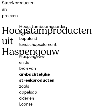
Streekproducten
en
proeven
Hoogstamboomgaarden
Hoogstamproducten
zijn een
uit
bepalend
landschapselement
Haspengouw
in
Haspengouw
en de
bron van
ambachtelijke
streekproducten
zoals
appelsap,
cider en
Loonse