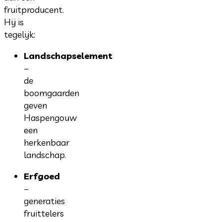
fruitproducent.
Hij is
tegelijk:
Landschapselement
–
de
boomgaarden
geven
Haspengouw
een
herkenbaar
landschap.
Erfgoed
–
generaties
fruittelers