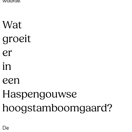
waarde.
Wat
groeit
er
in
een
Haspengouwse
hoogstamboomgaard?
De