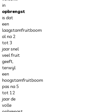
in
opbrengst
is dat
een
laagstamfruitboom
al na 2
tot 3
jaar snel
veel fruit
geeft,
terwijl
een
hoogstamfruitboom
pas na 5
tot 12
jaar de
volle
opbrengst