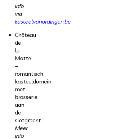
info
via
kasteelvanordingen.be
Château
de
la
Motte
–
romantisch
kasteeldomein
met
brasserie
aan
de
slotgracht.
Meer
info