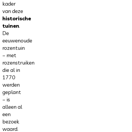
kader
van deze
historische
tuinen
.
De
eeuwenoude
rozentuin
– met
rozenstruiken
die al in
1770
werden
geplant
– is
alleen al
een
bezoek
waard.