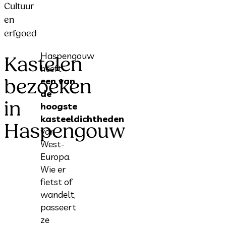
Cultuur
en
erfgoed
Haspengouw
Kastelen
heeft
bezoeken
een van
de
in
hoogste
kasteeldichtheden
Haspengouw
van
West-
Europa.
Wie er
fietst of
wandelt,
passeert
ze