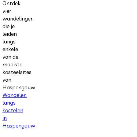
Ontdek
vier
wandelingen
die je
leiden
langs
enkele
van de
mooiste
kasteelsites
van
Haspengouw
Wandelen
langs
kastelen
in
Haspengouw