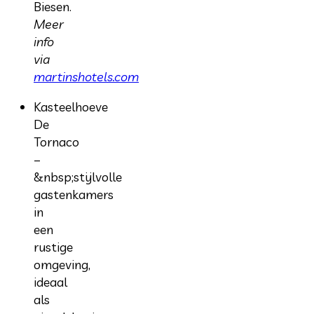
Biesen.
Meer
info
via
martinshotels.com
Kasteelhoeve
De
Tornaco
–
&nbsp;stijlvolle
gastenkamers
in
een
rustige
omgeving,
ideaal
als