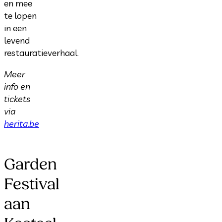
en mee
te lopen
in een
levend
restauratieverhaal.
Meer
info en
tickets
via
herita.be
Garden
Festival
aan