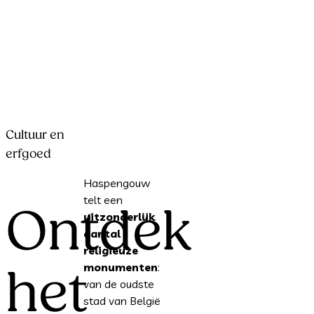
Cultuur en
erfgoed
Haspengouw
telt een
Ontdek
uitzonderlijk
aantal
religieuze
monumenten
:
het
van de oudste
stad van België