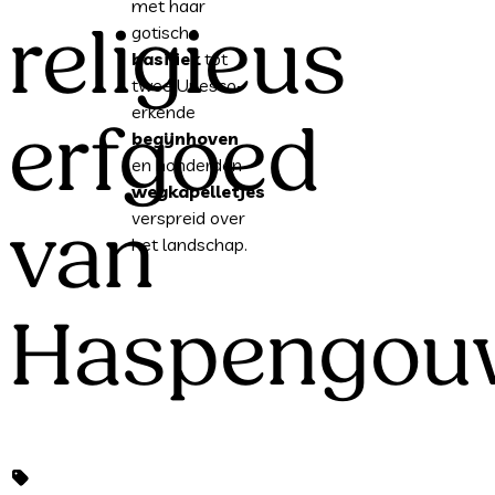
met haar
religieus
gotische
basiliek
tot
twee Unesco-
erkende
erfgoed
begijnhoven
en honderden
wegkapelletjes
verspreid over
van
het landschap.
Haspengou