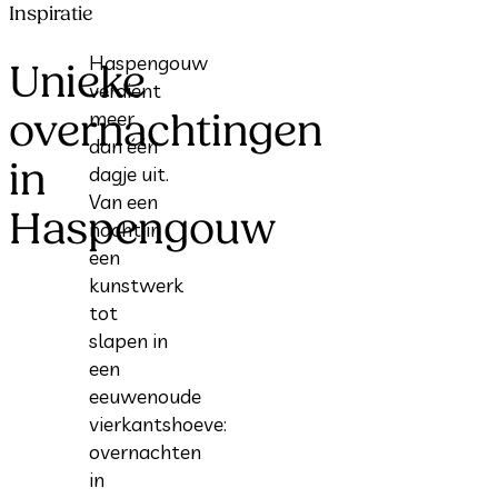
Inspiratie
Haspengouw
Unieke
verdient
overnachtingen
meer
dan één
in
dagje uit.
Van een
Haspengouw
nacht in
een
kunstwerk
tot
slapen in
een
eeuwenoude
vierkantshoeve:
overnachten
in