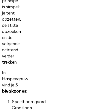
principe
is simpel:
je tent
opzetten,
de stilte
opzoeken
en de
volgende
ochtend
verder
trekken.
In
Haspengouw
vind je
5
bivakzones
:
Speelboomgaard
Grootloon