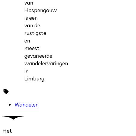
van
Haspengouw
is een
van de
rustigste
en
meest
gevarieerde
wandelervaringen
in
Limburg.
Wandelen
Het