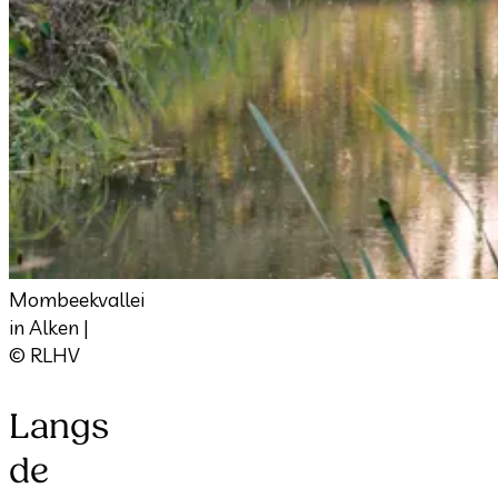
Mombeekvallei
in Alken |
© RLHV
Langs
de