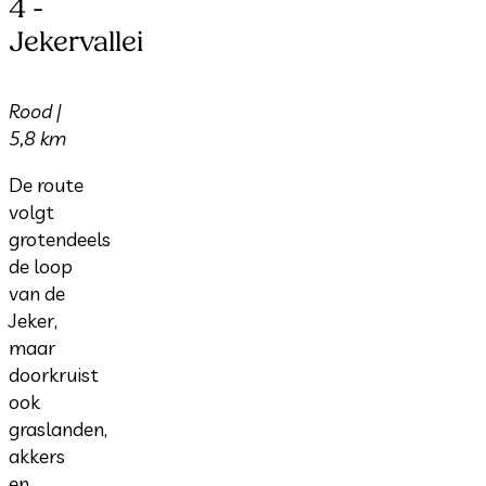
4 -
Jekervallei
Rood |
5,8 km
De route
volgt
grotendeels
de loop
van de
Jeker,
maar
doorkruist
ook
graslanden,
akkers
en