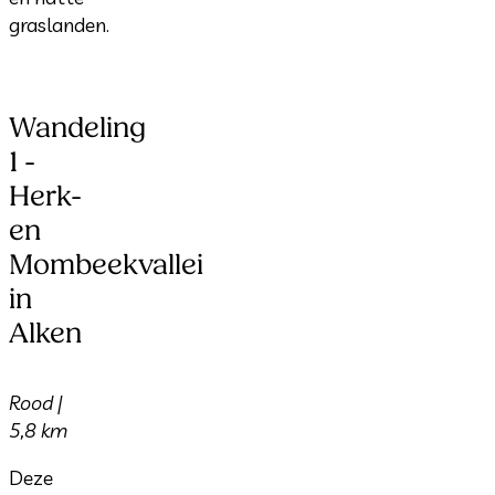
graslanden.
Wandeling
1 -
Herk-
en
Mombeekvallei
in
Alken
Rood |
5,8 km
Deze