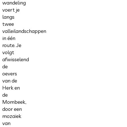
wandeling
voert je
langs
twee
valleilandschappen
in één
route. Je
volgt
afwisselend
de
oevers
van de
Herk en
de
Mombeek,
door een
mozaïek
van