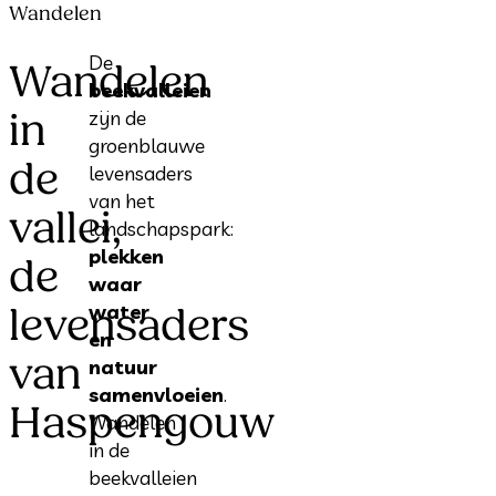
Wandelen
De
Wandelen
beekvalleien
in
zijn de
groenblauwe
de
levensaders
van het
vallei,
landschapspark:
plekken
de
waar
water
levensaders
en
van
natuur
samenvloeien
.
Haspengouw
Wandelen
in de
beekvalleien