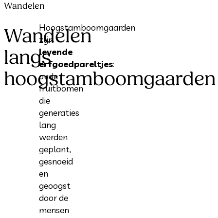
Wandelen
Hoogstamboomgaarden
Wandelen
zijn
langs
levende
erfgoedpareltjes
:
hoogstamboomgaarden
oude
fruitbomen
die
generaties
lang
werden
geplant,
gesnoeid
en
geoogst
door de
mensen