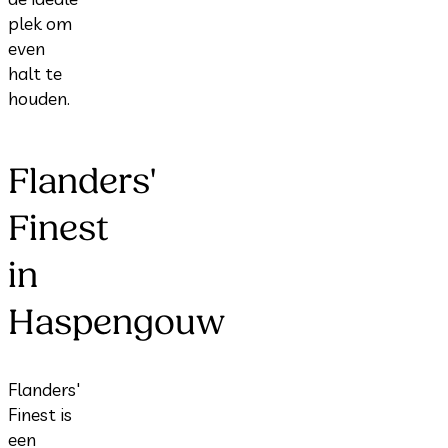
plek om
even
halt te
houden.
Flanders'
Finest
in
Haspengouw
Flanders'
Finest is
een