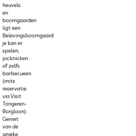
heuvels
en
boomgaarden
ligt een
Belevingsboomgaard:
je kan er
spelen,
picknicken
of zelfs
barbecueën
(mits
reservatie
via Visit
Tongeren-
Borgloon).
Geniet
van de
unieke