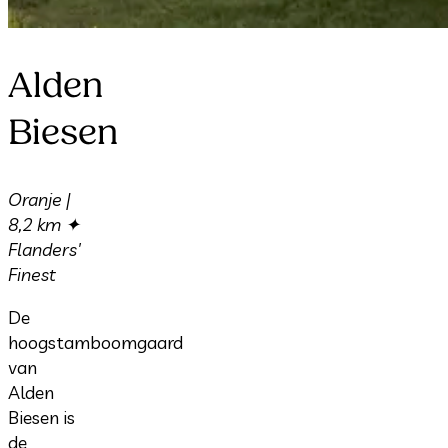
Alden
Biesen
Oranje |
8,2 km ✦
Flanders'
Finest
De
hoogstamboomgaard
van
Alden
Biesen is
de