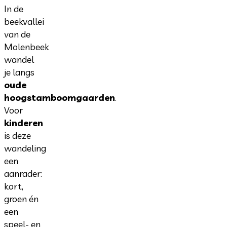
In de
beekvallei
van de
Molenbeek
wandel
je langs
oude
hoogstamboomgaarden
.
Voor
kinderen
is deze
wandeling
een
aanrader:
kort,
groen én
een
speel- en