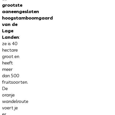
grootste
aaneengesloten
hoogstamboomgaard
van de
Lage
Landen
:
ze is 40
hectare
groot en
heeft
meer
dan 500
fruitsoorten.
De
oranje
wandelroute
voert je
er