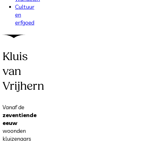
Cultuur
en
erfgoed
Kluis
van
Vrijhern
Vanaf de
zeventiende
eeuw
woonden
kluizenaars