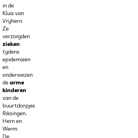
in de
Kluis van
Vrijhern.
Ze
verzorgden
zieken
tijdens
epidemieën
en
onderwezen
de
arme
kinderen
van de
buurtdorpjes
Riksingen,
Hern en
Werm.
De