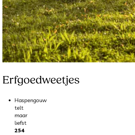
Erfgoedweetjes
Haspengouw
telt
maar
liefst
254