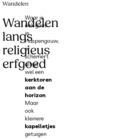
Wandelen
Waar je
Wandelen
ook gaat
langs
in
Haspengouw,
religieus
er
schemert
erfgoed
altijd
wel een
kerktoren
aan de
horizon
.
Maar
ook
kleinere
kapelletjes
getuigen