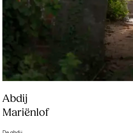
Abdij
Mariënlof
De abdij