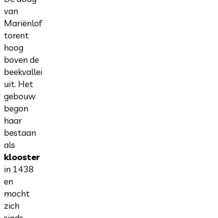
van
Mariënlof
torent
hoog
boven de
beekvallei
uit. Het
gebouw
begon
haar
bestaan
als
klooster
in 1438
en
mocht
zich
sinds