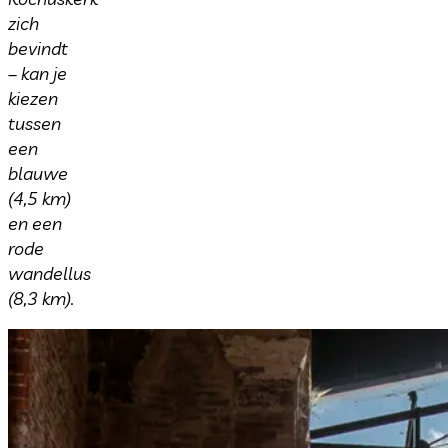
zich
bevindt
– kan je
kiezen
tussen
een
blauwe
(4,5 km)
en een
rode
wandellus
(8,3 km).