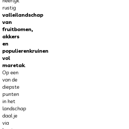
heerlijk
rustig
valleilandschap
van
fruitbomen,
akkers
en
populierenkruinen
vol
maretak
.
Op een
van de
diepste
punten
in het
landschap
daal je
via