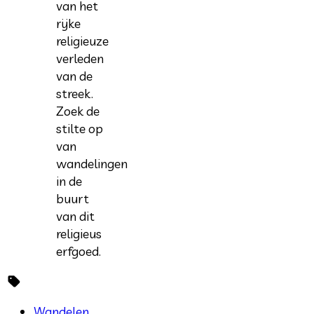
van het
rijke
religieuze
verleden
van de
streek.
Zoek de
stilte op
van
wandelingen
in de
buurt
van dit
religieus
erfgoed.
Wandelen