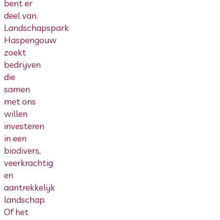
bent er
deel van.
Landschapspark
Haspengouw
zoekt
bedrijven
die
samen
met ons
willen
investeren
in een
biodivers,
veerkrachtig
en
aantrekkelijk
landschap.
Of het