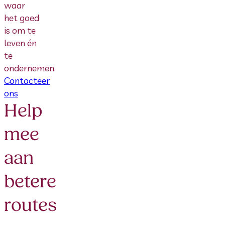
waar
het goed
is om te
leven én
te
ondernemen.
Contacteer
ons
Help
mee
aan
betere
routes