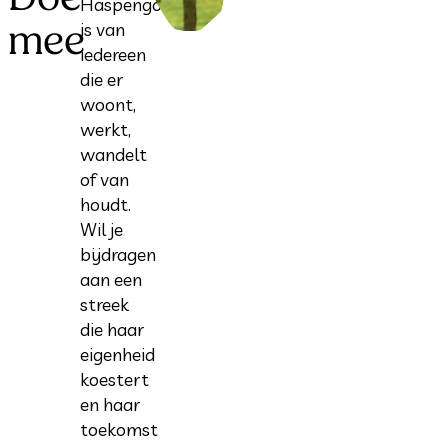
Haspengouw
mee
is van
iedereen
die er
woont,
werkt,
wandelt
of van
houdt.
Wil je
bijdragen
aan een
streek
die haar
eigenheid
koestert
en haar
toekomst