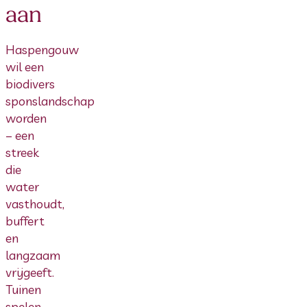
aan
Haspengouw
wil een
biodivers
sponslandschap
worden
– een
streek
die
water
vasthoudt,
buffert
en
langzaam
vrijgeeft.
Tuinen
spelen