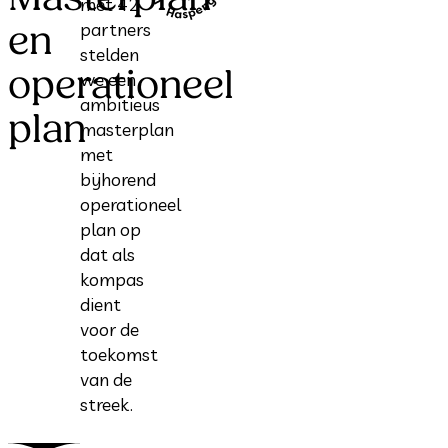
met 42
en
partners
stelden
operationeel
we een
ambitieus
plan
masterplan
met
bijhorend
operationeel
plan op
dat als
kompas
dient
voor de
toekomst
van de
streek.