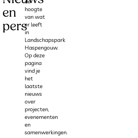
de
en
hoogte
van wat
pers
er leeft
in
Landschapspark
Haspengouw.
Op deze
pagina
vind je
het
laatste
nieuws
over
projecten,
evenementen
en
samenwerkingen.