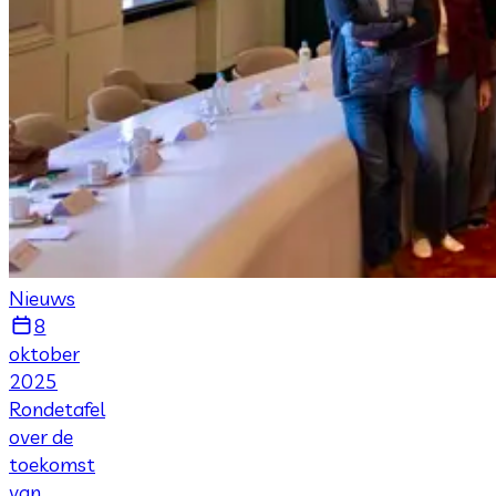
Nieuws
8
oktober
2025
Rondetafel
over de
toekomst
van