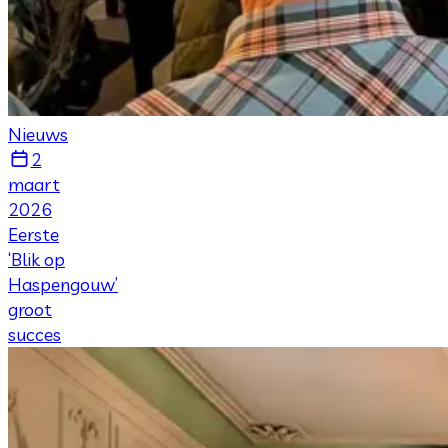
Nieuws
2
maart
2026
Eerste
‘Blik op
Haspengouw’
groot
succes