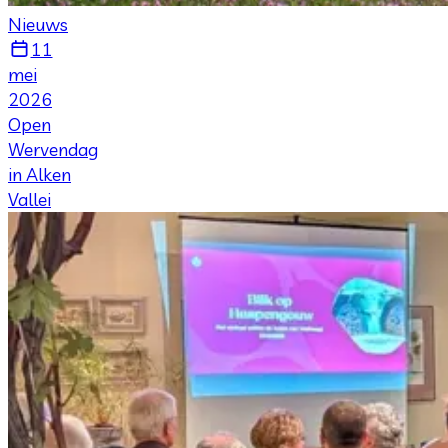
Nieuws
11
mei
2026
Open
Wervendag
in Alken
Vallei