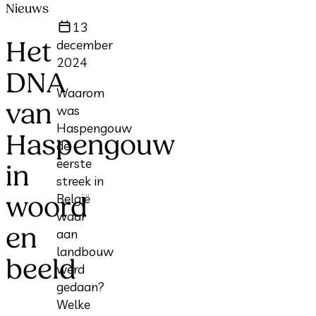
Nieuws
13
Het
december
2024
DNA
Waarom
van
was
Haspengouw
Haspengouw
de
eerste
in
streek in
België
woord
waar
en
aan
landbouw
beeld
werd
gedaan?
Welke