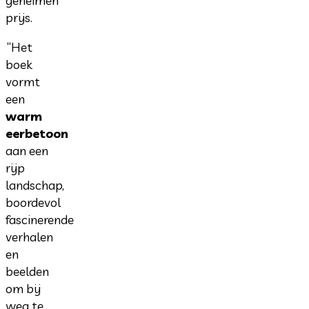
geheimen
prijs.
“Het
boek
vormt
een
warm
eerbetoon
aan een
rijp
landschap,
boordevol
fascinerende
verhalen
en
beelden
om bij
weg te