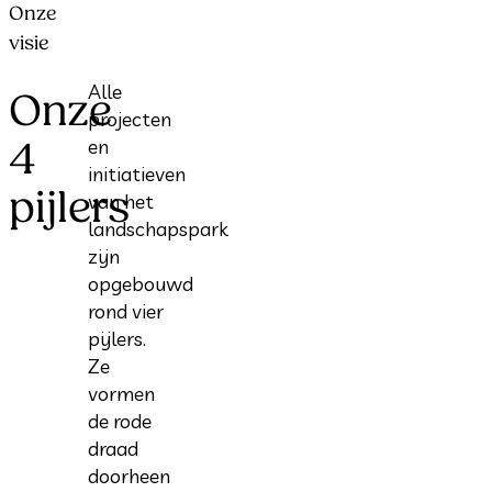
Onze
visie
Alle
Onze
projecten
4
en
initiatieven
pijlers
van het
landschapspark
zijn
opgebouwd
rond vier
pijlers.
Ze
vormen
de rode
draad
doorheen