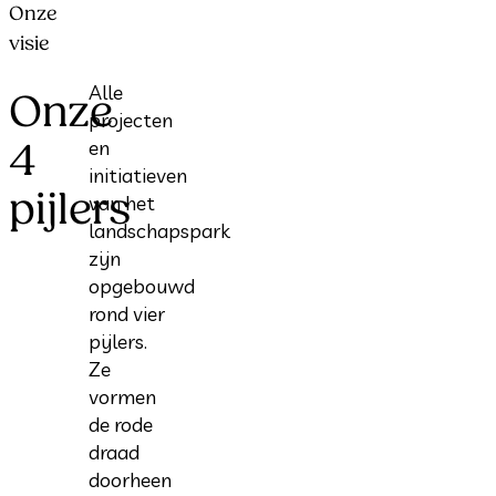
Onze
visie
Alle
Onze
projecten
4
en
initiatieven
pijlers
van het
landschapspark
zijn
opgebouwd
rond vier
pijlers.
Ze
vormen
de rode
draad
doorheen