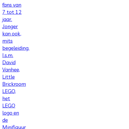
fans van
7 tot 12
jaar.
Jonger
kan ook,
mits
begeleiding.
I.s.m.
David
Vanhee,
Little
Brickroom
LEGO,
het
LEGO
logo en
de
Minifiguur