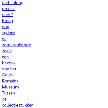
archeoloog
precies
doet?
Breng
dan
tijdens
de
zomervakantie
zeker
een
bezoek
aan het
Gallo-
Romeins
Museum.
Tussen
de
collectiestukken