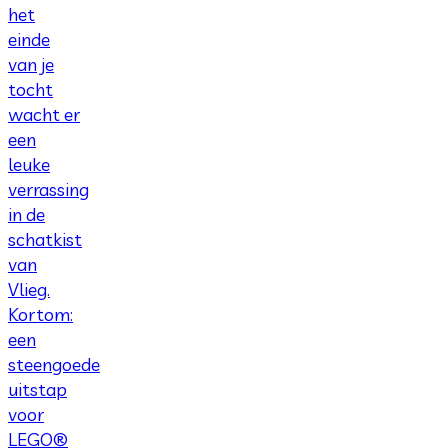
het
einde
van je
tocht
wacht er
een
leuke
verrassing
in de
schatkist
van
Vlieg.
Kortom:
een
steengoede
uitstap
voor
LEGO®