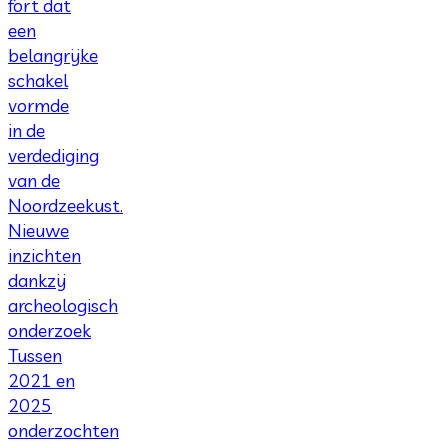
fort dat
een
belangrijke
schakel
vormde
in de
verdediging
van de
Noordzeekust.
Nieuwe
inzichten
dankzij
archeologisch
onderzoek
Tussen
2021 en
2025
onderzochten