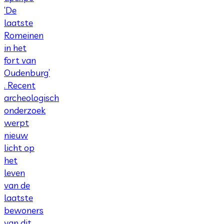
‘De
laatste
Romeinen
in het
fort van
Oudenburg’
. Recent
archeologisch
onderzoek
werpt
nieuw
licht op
het
leven
van de
laatste
bewoners
van dit