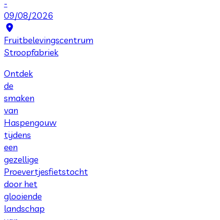
-
09/08/2026
Fruitbelevingscentrum
Stroopfabriek
Ontdek
de
smaken
van
Haspengouw
tijdens
een
gezellige
Proevertjesfietstocht
door het
glooiende
landschap