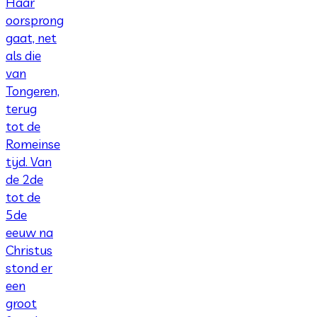
Haar
oorsprong
gaat, net
als die
van
Tongeren,
terug
tot de
Romeinse
tijd. Van
de 2de
tot de
5de
eeuw na
Christus
stond er
een
groot