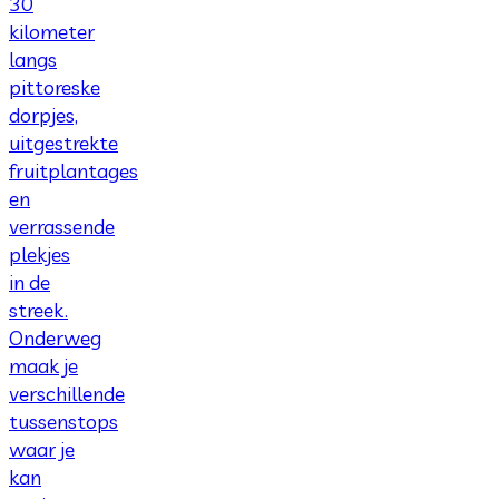
30
kilometer
langs
pittoreske
dorpjes,
uitgestrekte
fruitplantages
en
verrassende
plekjes
in de
streek.
Onderweg
maak je
verschillende
tussenstops
waar je
kan