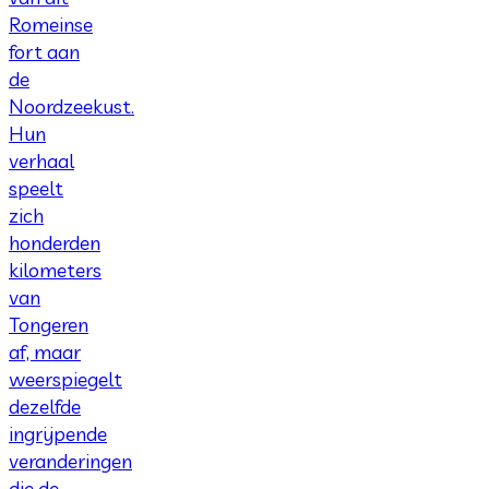
Romeinse
fort aan
de
Noordzeekust.
Hun
verhaal
speelt
zich
honderden
kilometers
van
Tongeren
af, maar
weerspiegelt
dezelfde
ingrijpende
veranderingen
die de