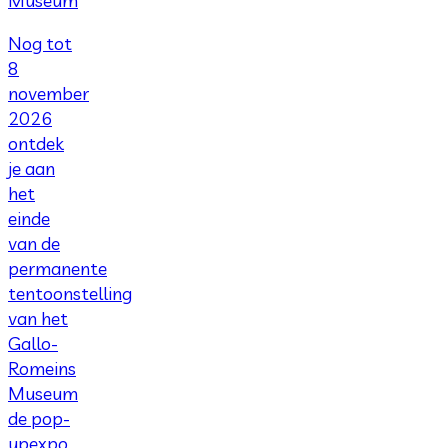
Museum
Nog tot
8
november
2026
ontdek
je aan
het
einde
van de
permanente
tentoonstelling
van het
Gallo-
Romeins
Museum
de pop-
upexpo