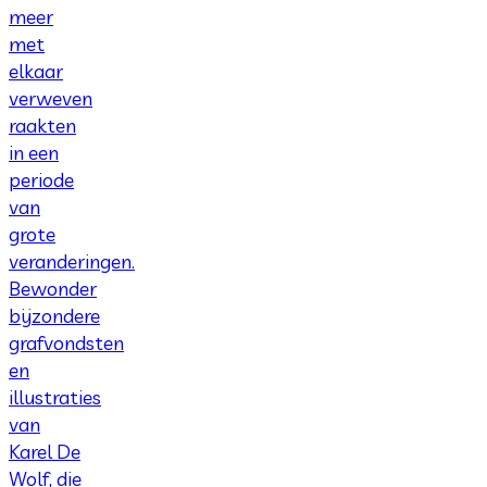
meer
met
elkaar
verweven
raakten
in een
periode
van
grote
veranderingen.
Bewonder
bijzondere
grafvondsten
en
illustraties
van
Karel De
Wolf, die