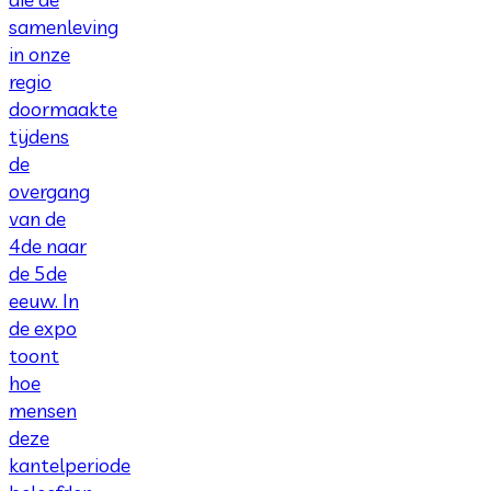
samenleving
in onze
regio
doormaakte
tijdens
de
overgang
van de
4de naar
de 5de
eeuw. In
de expo
toont
hoe
mensen
deze
kantelperiode