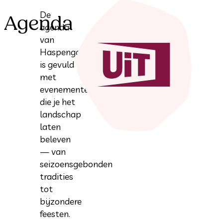
De
Agenda
agenda
van
Haspengouw
is gevuld
met
evenementen
die je het
landschap
laten
beleven
— van
seizoensgebonden
tradities
tot
bijzondere
feesten.