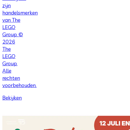
zijn
handelsmerken
van The
LEGO
Group. ©
2026
The
LEGO
Group.
Alle
rechten
voorbehouden.
Bekijken