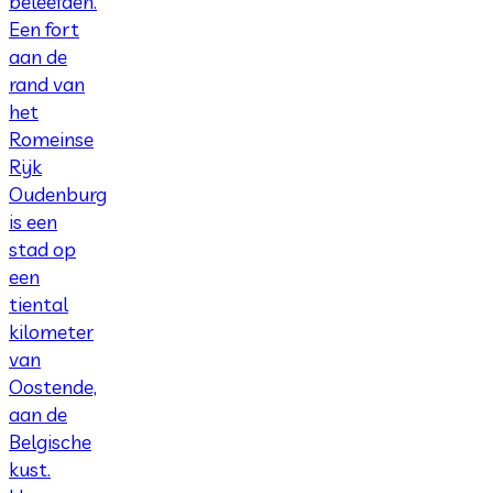
beleefden.
Een fort
aan de
rand van
het
Romeinse
Rijk
Oudenburg
is een
stad op
een
tiental
kilometer
van
Oostende,
aan de
Belgische
kust.