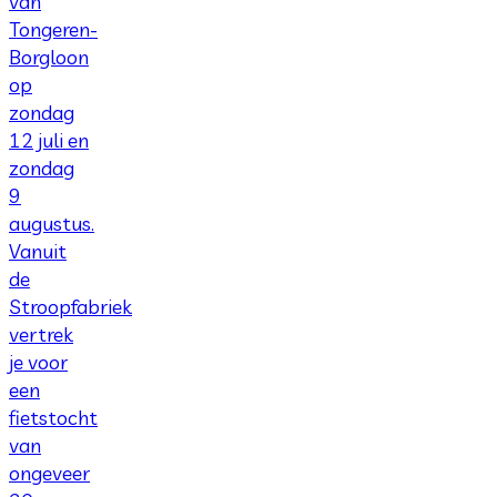
van
Tongeren-
Borgloon
op
zondag
12 juli en
zondag
9
augustus.
Vanuit
de
Stroopfabriek
vertrek
je voor
een
fietstocht
van
ongeveer