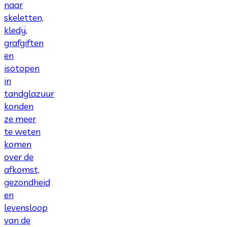
naar
skeletten,
kledij,
grafgiften
en
isotopen
in
tandglazuur
konden
ze meer
te weten
komen
over de
afkomst,
gezondheid
en
levensloop
van de