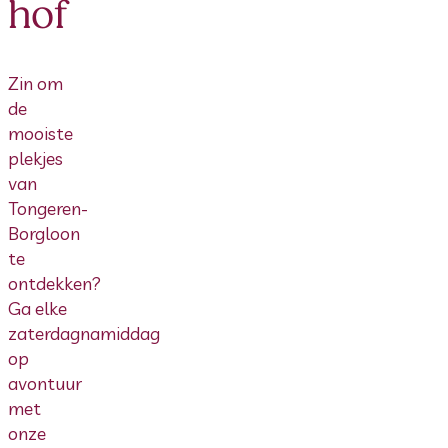
hof
Zin om
de
mooiste
plekjes
van
Tongeren-
Borgloon
te
ontdekken?
Ga elke
zaterdagnamiddag
op
avontuur
met
onze