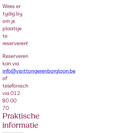
Wees er
tijdig bij
om je
plaatsje
te
reserveren!
Reserveren
kan via
info@visittongerenborgloon.be
of
telefonisch
via 012
80 00
70.
Praktische
informatie