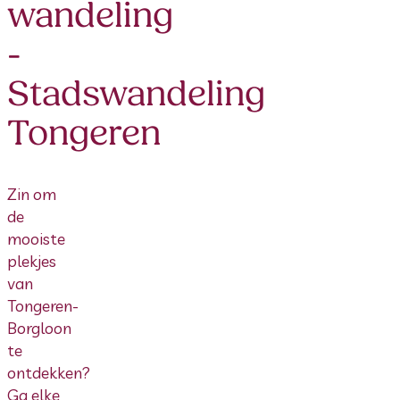
wandeling
-
Stadswandeling
Tongeren
Zin om
de
mooiste
plekjes
van
Tongeren-
Borgloon
te
ontdekken?
Ga elke