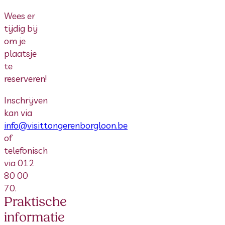
Wees er
tijdig bij
om je
plaatsje
te
reserveren!
Inschrijven
kan via
info@visittongerenborgloon.be
of
telefonisch
via 012
80 00
70.
Praktische
informatie