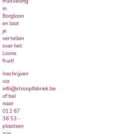
fruitveiling
in
Borgloon
en laat
je
vertellen
over het
Loons
fruit!
Inschrijven
via
info@stroopfabriek.be
of bel
naar
012 67
36 53 -
plaatsen
zijn