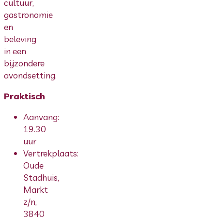
cultuur,
gastronomie
en
beleving
in een
bijzondere
avondsetting.
Praktisch
Aanvang:
19.30
uur
Vertrekplaats:
Oude
Stadhuis,
Markt
z/n,
3840