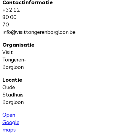
Contactinformatie
+32 12
80 00
70
info@visittongerenborgloon.be
Organisatie
Visit
Tongeren-
Borgloon
Locatie
Oude
Stadhuis
Borgloon
Open
Google
maps