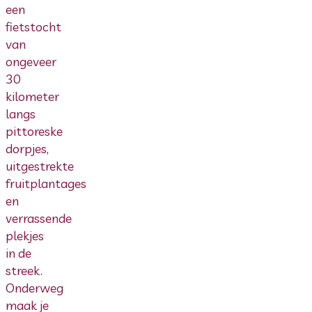
een
fietstocht
van
ongeveer
30
kilometer
langs
pittoreske
dorpjes,
uitgestrekte
fruitplantages
en
verrassende
plekjes
in de
streek.
Onderweg
maak je