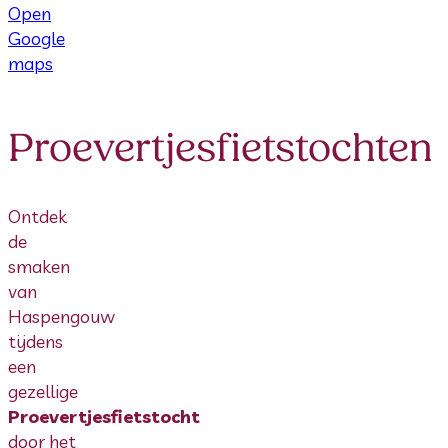
Open
Google
maps
Proevertjesfietstochten
Ontdek
de
smaken
van
Haspengouw
tijdens
een
gezellige
Proevertjesfietstocht
door het