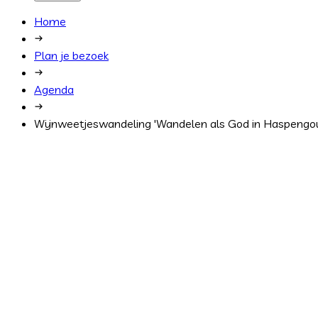
Home
Plan je bezoek
Agenda
Wijnweetjeswandeling 'Wandelen als God in Haspengo