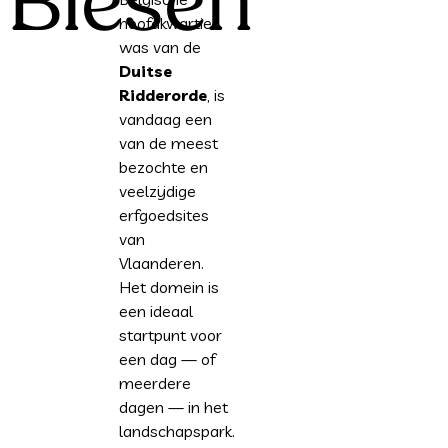
Biesen
hoofdkwartier
was van de
Duitse
Ridderorde
, is
vandaag een
van de meest
bezochte en
veelzijdige
erfgoedsites
van
Vlaanderen.
Het domein is
een ideaal
startpunt voor
een dag — of
meerdere
dagen — in het
landschapspark.