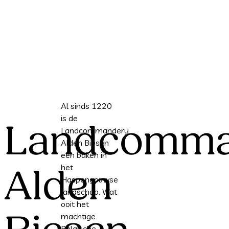
Al sinds 1220
is de
Landcomma
Landcommanderij
Alden Biesen
een baken in
het
Alden
Haspengouwse
landschap. Wat
ooit het
machtige
Belgische