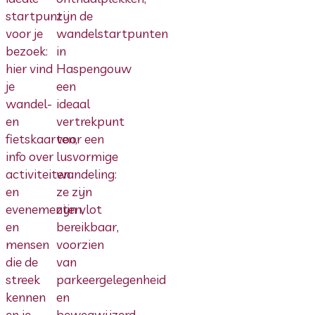
startpunt
zijn de
voor je
wandelstartpunten
bezoek:
in
hier vind
Haspengouw
je
een
wandel-
ideaal
en
vertrekpunt
fietskaarten,
voor een
info over
lusvormige
activiteiten
wandeling:
en
ze zijn
evenementen,
zijn vlot
en
bereikbaar,
mensen
voorzien
die de
van
streek
parkeergelegenheid
kennen
en
en je
bewegwijzerd.