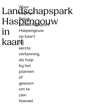
Waar
Landschapspark
begin je?
Haspengouw
Bekijk
Landschapspark
in
Haspengouw
op kaart
kaart
als
eerste
verkenning,
als hulp
bij het
plannen
of
gewoon
om te
zien
hoeveel