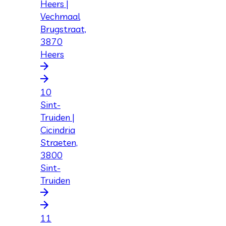
Heers |
Vechmaal
Brugstraat,
3870
Heers
10
Sint-
Truiden |
Cicindria
Straeten,
3800
Sint-
Truiden
11