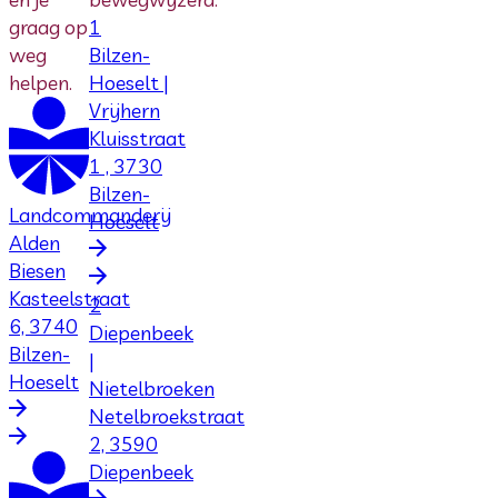
graag op
1
weg
Bilzen-
helpen.
Hoeselt |
Vrijhern
Kluisstraat
1 , 3730
Bilzen-
Landcommanderij
Hoeselt
Alden
Biesen
Kasteelstraat
2
6, 3740
Diepenbeek
Bilzen-
|
Hoeselt
Nietelbroeken
Netelbroekstraat
2, 3590
Diepenbeek