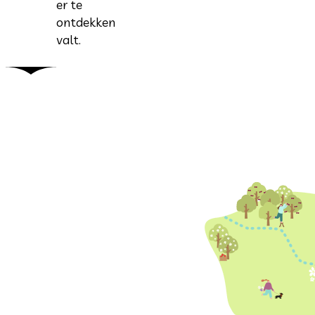
er te
ontdekken
valt.