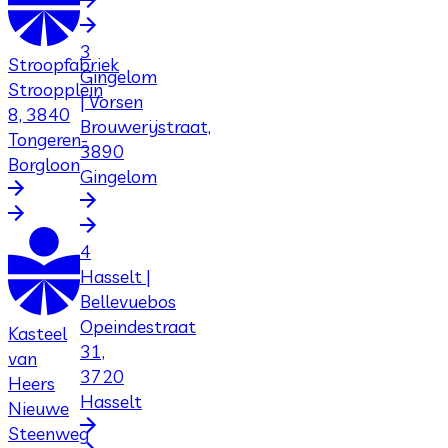
3
Stroopfabriek
Gingelom
Stroopplein
| Vorsen
8, 3840
Brouwerijstraat,
Tongeren-
3890
Borgloon
Gingelom
4
Hasselt |
Bellevuebos
Opeindestraat
Kasteel
31,
van
3720
Heers
Hasselt
Nieuwe
Steenweg