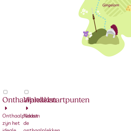
Onthaalplekken
Wandelstartpunten
Onthaalplekken
Naast
zijn het
de
ideale
onthaalplekken,