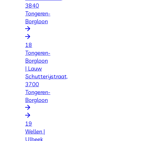
3840
Tongeren-
Borgloon
18
Tongeren-
Borgloon
| Lauw
Schutterijstraat,
3700
Tongeren-
Borgloon
19
Wellen |
Ulbeek