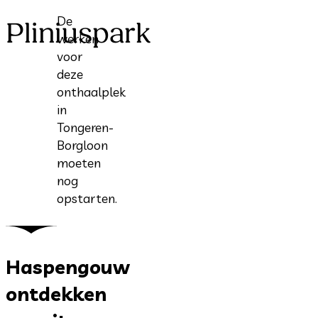
De
Pliniuspark
werken
voor
deze
onthaalplek
in
Tongeren-
Borgloon
moeten
nog
opstarten.
Haspengouw
ontdekken