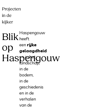
Projecten
in de
kijker
Haspengouw
Blik
heeft
op
een
rijke
gelaagdheid
Haspengouw
— in het
landschap,
in de
bodem,
in de
geschiedenis
en in de
verhalen
van de