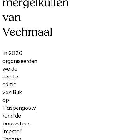
mergelkuilen
van
Vechmaal
In 2026
organiseerden
we de
eerste
editie
van Blik
op
Haspengouw,
rond de
bouwsteen
'mergel'.
Tachtig