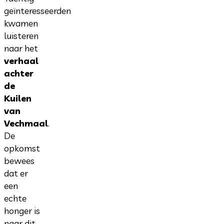
geïnteresseerden
kwamen
luisteren
naar het
verhaal
achter
de
Kuilen
van
Vechmaal
.
De
opkomst
bewees
dat er
een
echte
honger is
naar dit