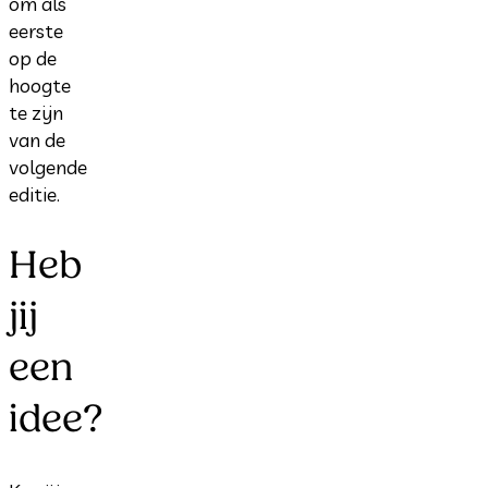
om als
eerste
op de
hoogte
te zijn
van de
volgende
editie.
Heb
jij
een
idee?