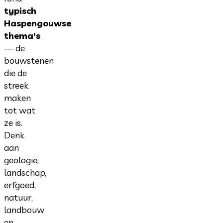
typisch
Haspengouwse
thema's
— de
bouwstenen
die de
streek
maken
tot wat
ze is.
Denk
aan
geologie,
landschap,
erfgoed,
natuur,
landbouw
en