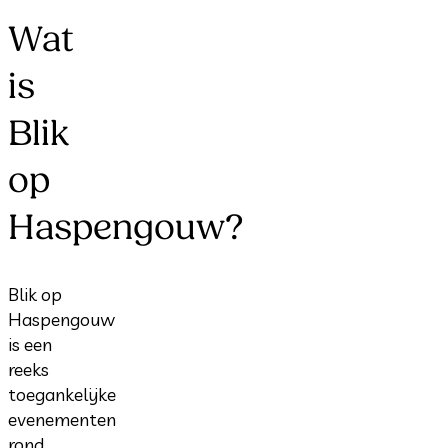
Wat
is
Blik
op
Haspengouw?
Blik op
Haspengouw
is een
reeks
toegankelijke
evenementen
rond