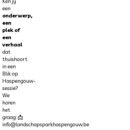
Ken jij
een
onderwerp,
een
plek of
een
verhaal
dat
thuishoort
in een
Blik op
Haspengouw-
sessie?
We
horen
het
graag: 📩
info@landschapsparkhaspengouw.be