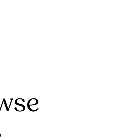
wse
s