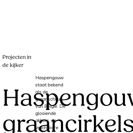
Projecten in
de kijker
Haspengouw
staat bekend
Haspengou
als de
graanschuur
van België. De
glooiende
graancirkel
akkers, de
vruchtbare