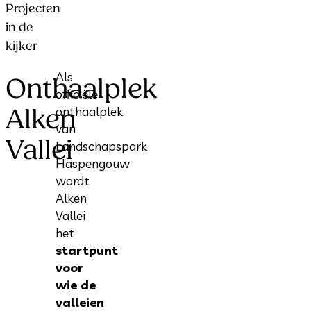
Projecten
in de
kijker
Als
Onthaalplek
officiële
Alken
onthaalplek
van
Vallei
Landschapspark
Haspengouw
wordt
Alken
Vallei
het
startpunt
voor
wie de
valleien