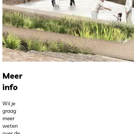
Meer
info
Wil je
graag
meer
weten
over de