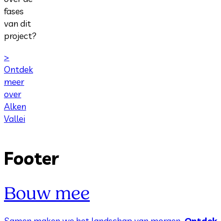
fases
van dit
project?
>
Ontdek
meer
over
Alken
Vallei
Footer
Bouw mee
Samen maken we het landschap van morgen.
Ontdek