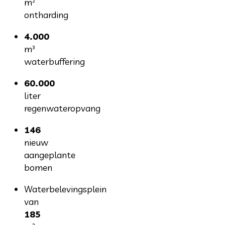
m²
ontharding
4.000
m³
waterbuffering
60.000
liter
regenwateropvang
146
nieuw
aangeplante
bomen
Waterbelevingsplein
van
185