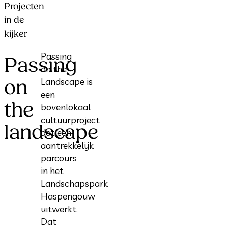
Projecten
in de
kijker
Passing
Passing
on the
on
Landscape is
een
the
bovenlokaal
cultuurproject
landscape
dat een
aantrekkelijk
parcours
in het
Landschapspark
Haspengouw
uitwerkt.
Dat