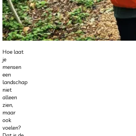
Hoe laat
je
mensen
een
landschap
niet
alleen
zien,
maar
ook
voelen?
Dat is de