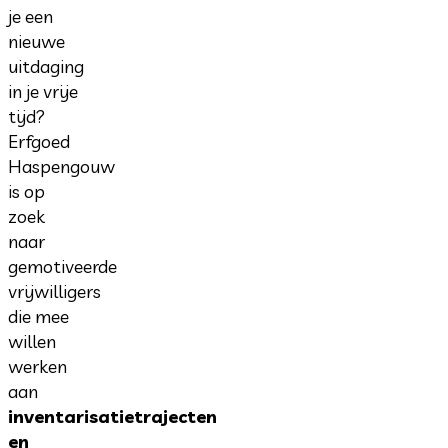
je een
nieuwe
uitdaging
in je vrije
tijd?
Erfgoed
Haspengouw
is op
zoek
naar
gemotiveerde
vrijwilligers
die mee
willen
werken
aan
inventarisatietrajecten
en