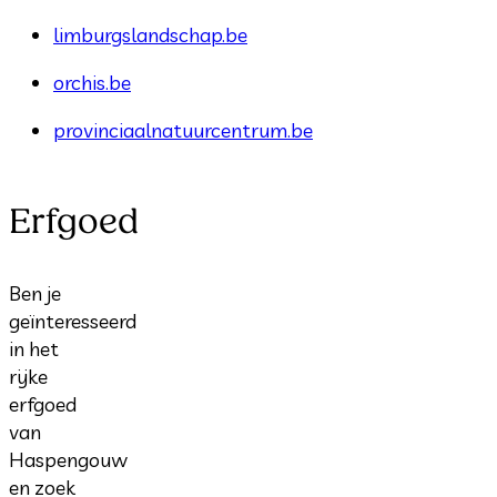
limburgslandschap.be
orchis.be
provinciaalnatuurcentrum.be
Erfgoed
Ben je
geïnteresseerd
in het
rijke
erfgoed
van
Haspengouw
en zoek