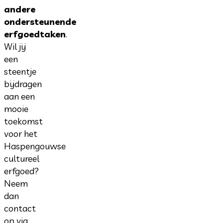
andere
ondersteunende
erfgoedtaken
.
Wil jij
een
steentje
bijdragen
aan een
mooie
toekomst
voor het
Haspengouwse
cultureel
erfgoed?
Neem
dan
contact
op via