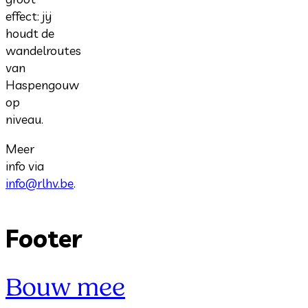
effect: jij
houdt de
wandelroutes
van
Haspengouw
op
niveau.
Meer
info via
info@rlhv.be
.
Footer
Bouw mee