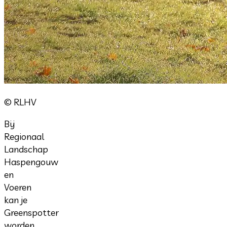
© RLHV
Bij
Regionaal
Landschap
Haspengouw
en
Voeren
kan je
Greenspotter
worden.