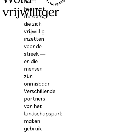
heeft
vrijwilliger
heel wat
mensen
die zich
vrijwillig
inzetten
voor de
streek —
en die
mensen
zijn
onmisbaar.
Verschillende
partners
van het
landschapspark
maken
gebruik